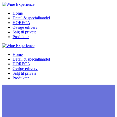
Home
Detail & specialhandel
HORECA
Øvrige erhverv
Salg til private
Produkter
Home
Detail & specialhandel
HORECA
Øvrige erhverv
Salg til private
Produkter